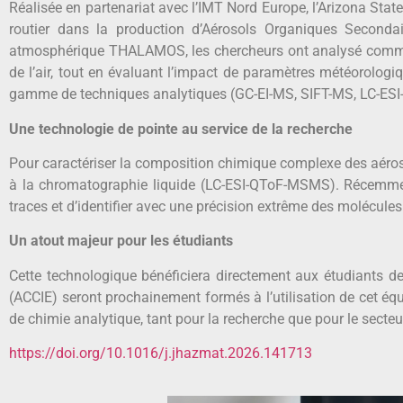
Réalisée en partenariat avec l’IMT Nord Europe, l’Arizona State
routier dans la production d’Aérosols Organiques Second
atmosphérique THALAMOS, les chercheurs ont analysé comment
de l’air, tout en évaluant l’impact de paramètres météorolog
gamme de techniques analytiques (GC-EI-MS, SIFT-MS, LC-E
Une technologie de pointe au service de la recherche
Pour caractériser la composition chimique complexe des aéroso
à la chromatographie liquide (LC-ESI-QToF-MSMS). Récemment
traces et d’identifier avec une précision extrême des molécul
Un atout majeur pour les étudiants
Cette technologique bénéficiera directement aux étudiants d
(ACCIE) seront prochainement formés à l’utilisation de cet équ
de chimie analytique, tant pour la recherche que pour le secteur
https://doi.org/10.1016/j.jhazmat.2026.141713