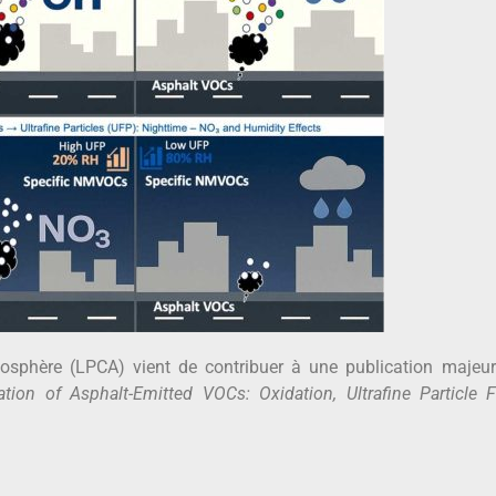
osphère (LPCA) vient de contribuer à une publication majeur
gation of Asphalt-Emitted VOCs: Oxidation, Ultrafine Particle 