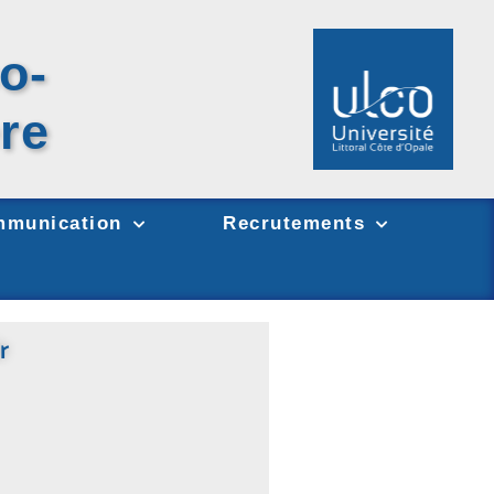
o-
re
munication
Recrutements
r