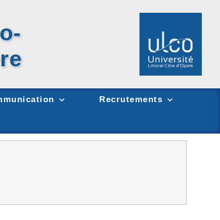
o-
re
munication
Recrutements